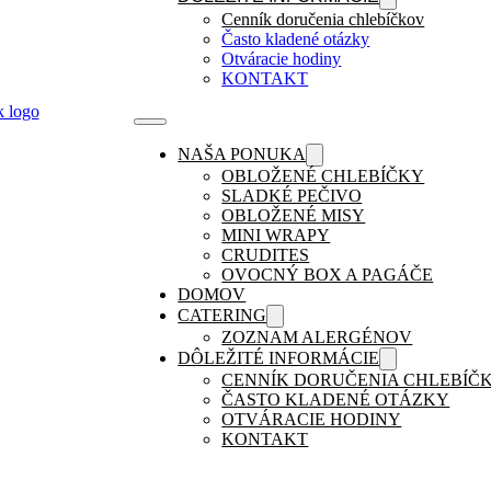
Cenník doručenia chlebíčkov
Často kladené otázky
Otváracie hodiny
KONTAKT
NAŠA PONUKA
OBLOŽENÉ CHLEBÍČKY
SLADKÉ PEČIVO
OBLOŽENÉ MISY
MINI WRAPY
CRUDITES
OVOCNÝ BOX A PAGÁČE
DOMOV
CATERING
ZOZNAM ALERGÉNOV
DÔLEŽITÉ INFORMÁCIE
CENNÍK DORUČENIA CHLEBÍČ
ČASTO KLADENÉ OTÁZKY
OTVÁRACIE HODINY
KONTAKT