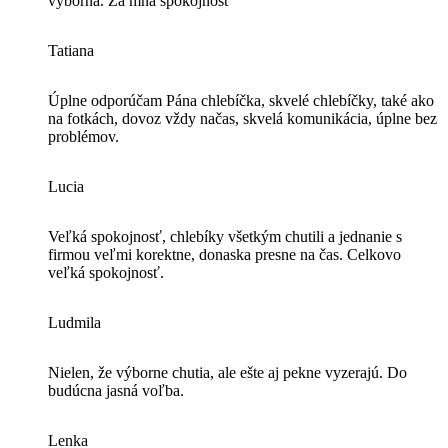
výborná. Za mňa spokojnosť
Tatiana
Úplne odporúčam Pána chlebíčka, skvelé chlebíčky, také ako
na fotkách, dovoz vždy načas, skvelá komunikácia, úplne bez
problémov.
Lucia
Veľká spokojnosť, chlebíky všetkým chutili a jednanie s
firmou veľmi korektne, donaska presne na čas. Celkovo
veľká spokojnosť.
Ludmila
Nielen, že výborne chutia, ale ešte aj pekne vyzerajú. Do
budúcna jasná voľba.
Lenka