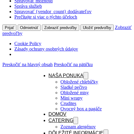
Spravovať možnosti
Správa služieb
Spravovať {vendor_count} dodávateľov
Prečítajte si viac o týchto účeloch
Zobraziť
Prijať
Odmietnúť
Zobraziť predvoľby
Uložiť predvoľby
predvoľby
Cookie Policy
Zásady ochrany osobných údajov
Preskočiť na hlavný obsah
Preskočiť na pätičku
NAŠA PONUKA
Obložené chlebíčky
Sladké pečivo
Obložené misy
Mini wrapy
Crudites
Ovocný box a pagáče
DOMOV
CATERING
Zoznam alergénov
DÔLEŽITÉ INFORMÁCIE