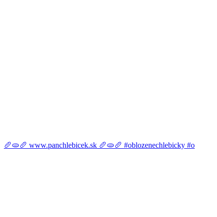
🥖🫓🥖 www.panchlebicek.sk 🥖🫓🥖 #oblozenechlebicky #o