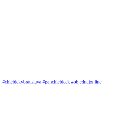
#chlebickybratislava #panchlebicek #objednajonline