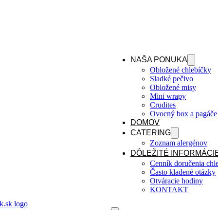
NAŠA PONUKA
Obložené chlebíčky
Sladké pečivo
Obložené misy
Mini wrapy
Crudites
Ovocný box a pagáče
DOMOV
CATERING
Zoznam alergénov
DÔLEŽITÉ INFORMÁCI
Cenník doručenia chl
Často kladené otázky
Otváracie hodiny
KONTAKT