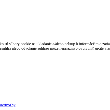
ko sú súbory cookie na ukladanie a/alebo prístup k informáciám o zari
Nesúhlas alebo odvolanie súhlasu môže nepriaznivo ovplyvniť určité vlas
predvoľby