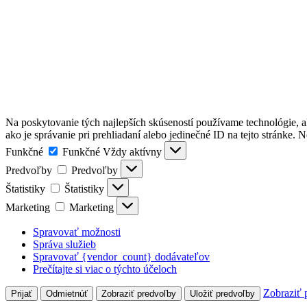
Na poskytovanie tých najlepších skúseností používame technológie, a
ako je správanie pri prehliadaní alebo jedinečné ID na tejto stránke. 
Funkčné
Funkčné
Vždy aktívny
Predvoľby
Predvoľby
Štatistiky
Štatistiky
Marketing
Marketing
Spravovať možnosti
Správa služieb
Spravovať {vendor_count} dodávateľov
Prečítajte si viac o týchto účeloch
Zobraziť 
Prijať
Odmietnúť
Zobraziť predvoľby
Uložiť predvoľby