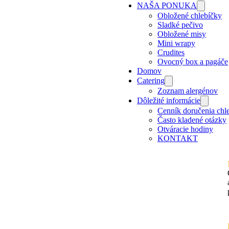
NAŠA PONUKA
Obložené chlebíčky
Sladké pečivo
Obložené misy
Mini wrapy
Crudites
Ovocný box a pagáče
Domov
Catering
Zoznam alergénov
Dôležité informácie
Cenník doručenia chl
Často kladené otázky
Otváracie hodiny
KONTAKT